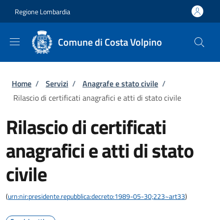
Salta al contenuto principale
Skip to footer content
Regione Lombardia
Comune di Costa Volpino
Briciole di pane
Home
/
Servizi
/
Anagrafe e stato civile
/
Rilascio di certificati anagrafici e atti di stato civile
Rilascio di certificati
anagrafici e atti di stato
civile
(
urn:nir:presidente.repubblica:decreto:1989-05-30;223~art33
)