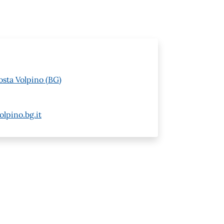
osta Volpino (BG)
lpino.bg.it