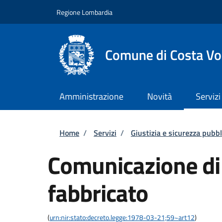
Salta al contenuto principale
Skip to footer content
Regione Lombardia
Comune di Costa Vo
Amministrazione
Novità
Servizi
Briciole di pane
Home
/
Servizi
/
Giustizia e sicurezza pubbl
Comunicazione di 
fabbricato
(
urn:nir:stato:decreto.legge:1978-03-21;59~art12
)