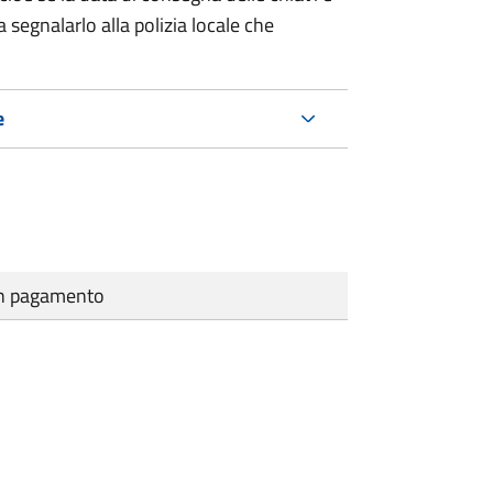
 segnalarlo alla polizia locale che
e
cun pagamento