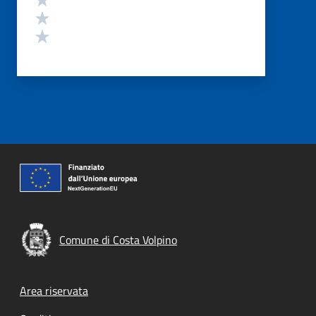
Valuta 2 stelle su 5
Valuta 1 stelle su 5
Comune di Costa Volpino
Footer menu
Area riservata