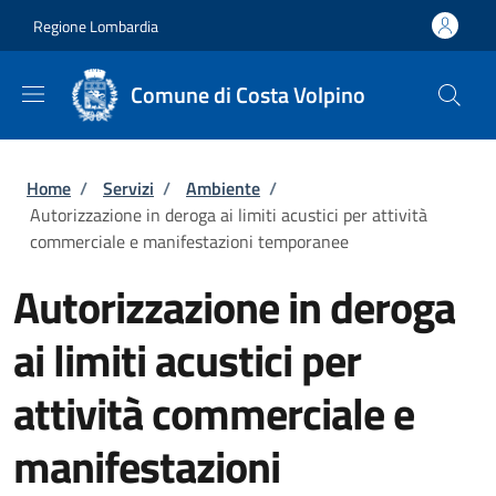
Salta al contenuto principale
Skip to footer content
Regione Lombardia
Comune di Costa Volpino
Briciole di pane
Home
/
Servizi
/
Ambiente
/
Autorizzazione in deroga ai limiti acustici per attività
commerciale e manifestazioni temporanee
Autorizzazione in deroga
ai limiti acustici per
attività commerciale e
manifestazioni