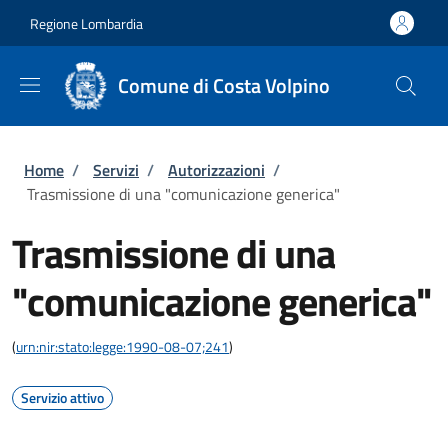
Salta al contenuto principale
Skip to footer content
Regione Lombardia
Comune di Costa Volpino
Briciole di pane
Home
/
Servizi
/
Autorizzazioni
/
Trasmissione di una "comunicazione generica"
Trasmissione di una
"comunicazione generica"
(
urn:nir:stato:legge:1990-08-07;241
)
Servizio attivo