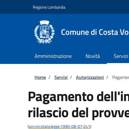
Salta al contenuto principale
Skip to footer content
Regione Lombardia
Comune di Costa Vo
Amministrazione
Novità
Servizi
Briciole di pane
Home
/
Servizi
/
Autorizzazioni
/
Pagament
Pagamento dell'im
rilascio del provv
(
urn:nir:stato:legge:1990-08-07;241
)