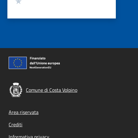
Valuta 1 stelle su 5
Comune di Costa Volpino
Footer menu
Area riservata
Crediti
Informativa privacy