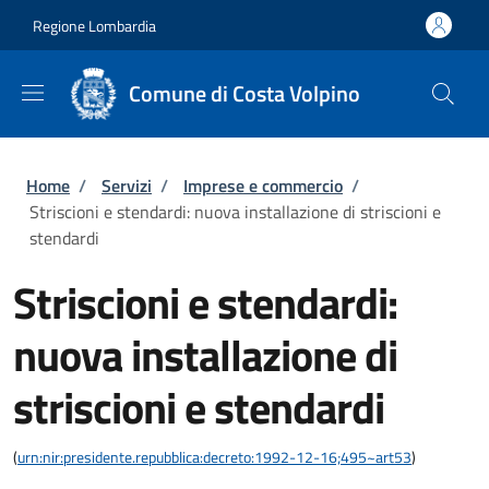
Salta al contenuto principale
Skip to footer content
Regione Lombardia
Comune di Costa Volpino
Briciole di pane
Home
/
Servizi
/
Imprese e commercio
/
Striscioni e stendardi: nuova installazione di striscioni e
stendardi
Striscioni e stendardi:
nuova installazione di
striscioni e stendardi
(
urn:nir:presidente.repubblica:decreto:1992-12-16;495~art53
)