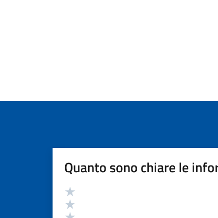
Quanto sono chiare le info
Valutazione
Valuta 5 stelle su 5
Valuta 4 stelle su 5
Valuta 3 stelle su 5