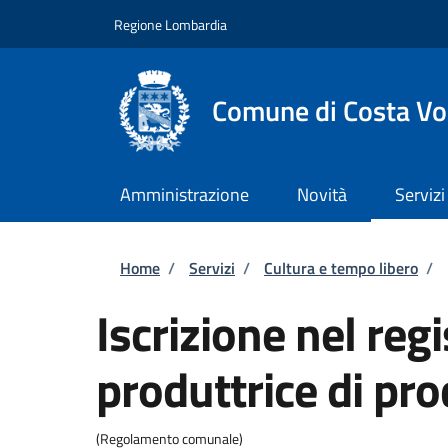
Salta al contenuto principale
Skip to footer content
Regione Lombardia
Comune di Costa Vo
Amministrazione
Novità
Servizi
Briciole di pane
Home
/
Servizi
/
Cultura e tempo libero
/
Iscrizione nel re
produttrice di pr
(Regolamento comunale)