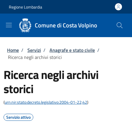
Salta al contenuto principale
Skip to footer content
Regione Lombardia
Comune di Costa Volpino
Briciole di pane
Home
/
Servizi
/
Anagrafe e stato civile
/
Ricerca negli archivi storici
Ricerca negli archivi
storici
(
urn:nir:stato:decreto.legislativo:2004-01-22;42
)
Servizio attivo