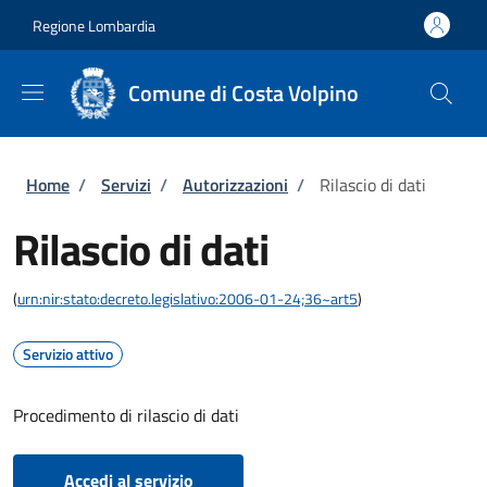
Salta al contenuto principale
Skip to footer content
Regione Lombardia
Comune di Costa Volpino
Briciole di pane
Home
/
Servizi
/
Autorizzazioni
/
Rilascio di dati
Rilascio di dati
(
urn:nir:stato:decreto.legislativo:2006-01-24;36~art5
)
Servizio attivo
Procedimento di rilascio di dati
Accedi al servizio