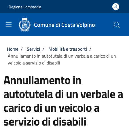
Salta al contenuto principale
Skip to footer content
Regione Lombardia
Comune di Costa Volpino
Briciole di pane
Home
/
Servizi
/
Mobilità e trasporti
/
Annullamento in autotutela di un verbale a carico di un
veicolo a servizio di disabili
Annullamento in
autotutela di un verbale a
carico di un veicolo a
servizio di disabili