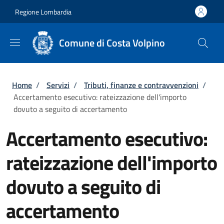
Salta al contenuto principale
Skip to footer content
Regione Lombardia
Comune di Costa Volpino
Briciole di pane
Home
/
Servizi
/
Tributi, finanze e contravvenzioni
/
Accertamento esecutivo: rateizzazione dell'importo
dovuto a seguito di accertamento
Accertamento esecutivo:
rateizzazione dell'importo
dovuto a seguito di
accertamento