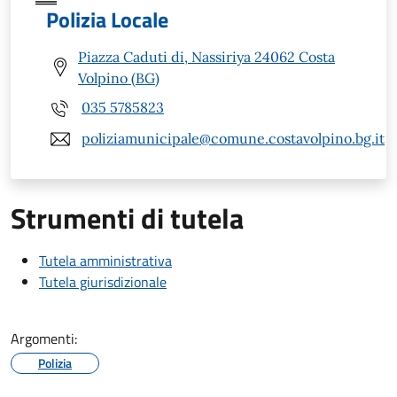
Polizia Locale
Piazza Caduti di, Nassiriya 24062 Costa
Volpino (BG)
035 5785823
poliziamunicipale@comune.costavolpino.bg.it
Strumenti di tutela
Tutela amministrativa
Tutela giurisdizionale
Argomenti:
Polizia