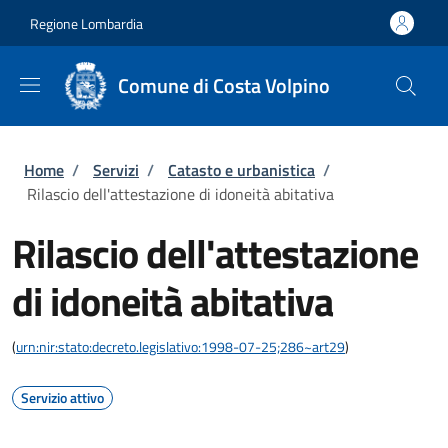
Salta al contenuto principale
Skip to footer content
Regione Lombardia
Comune di Costa Volpino
Briciole di pane
Home
/
Servizi
/
Catasto e urbanistica
/
Rilascio dell'attestazione di idoneità abitativa
Rilascio dell'attestazione
di idoneità abitativa
(
urn:nir:stato:decreto.legislativo:1998-07-25;286~art29
)
Servizio attivo